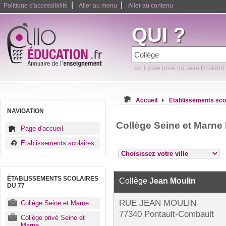
|
|
Politique d'accessibilité
Aller au menu
Aller au contenu
QUI ?
ex: Lycée privé ou Jean Rostand
Accueil
Etablissements sco
NAVIGATION
Collège Seine et Marne
Page d'accueil
Établissements scolaires
ÉTABLISSEMENTS SCOLAIRES
Collège
Jean Moulin
DU 77
RUE JEAN MOULIN
Collège Seine et Marne
77340 Pontault-Combault
Collège privé Seine et
Marne