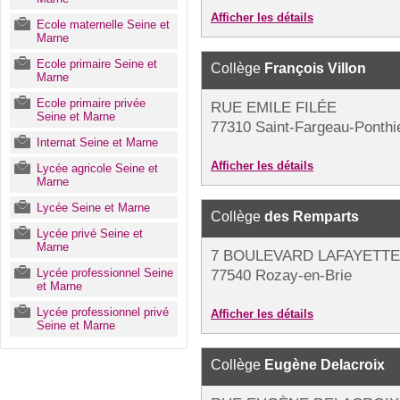
Afficher les détails
Ecole maternelle Seine et
Marne
Ecole primaire Seine et
Collège
François Villon
Marne
Ecole primaire privée
RUE EMILE FILÉE
Seine et Marne
77310 Saint-Fargeau-Ponthi
Internat Seine et Marne
Afficher les détails
Lycée agricole Seine et
Marne
Lycée Seine et Marne
Collège
des Remparts
Lycée privé Seine et
Marne
7 BOULEVARD LAFAYETTE
Lycée professionnel Seine
77540 Rozay-en-Brie
et Marne
Lycée professionnel privé
Afficher les détails
Seine et Marne
Collège
Eugène Delacroix