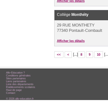
Afficher les détails
Collège
Monthéty
29 RUE MONTHETY
77340 Pontault-Combault
Afficher les détails
[...]
[...
<<
<
8
9
10
Allo-Education ?
Conditions générales
Sites partenaires
Liens partenaires
Liste des départements
Etablissements scolaires
Haut de page
Contact
© 2026 allo-education.fr