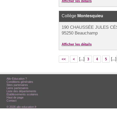
Afficher les détails
Collège
Montesquieu
190 CHAUSSÉE JULES CÉ
95250 Beauchamp
Afficher les détails
[...]
[...]
<<
<
3
4
5
Allo-Education ?
Conditions générales
Sites partenaires
Liens partenaires
Liste des départements
Etablissements scolaires
Haut de page
Contact
© 2026 allo-education.fr