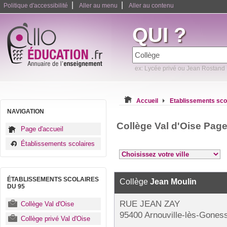
|
|
Politique d'accessibilité
Aller au menu
Aller au contenu
QUI ?
ex: Lycée privé ou Jean Rostand
Accueil
Etablissements sco
NAVIGATION
Collège Val d'Oise Page
Page d'accueil
Établissements scolaires
ÉTABLISSEMENTS SCOLAIRES
Collège
Jean Moulin
DU 95
RUE JEAN ZAY
Collège Val d'Oise
95400 Arnouville-lès-Gones
Collège privé Val d'Oise