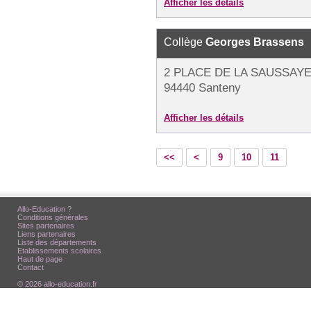
Afficher les détails
Collège
Georges Brassens
2 PLACE DE LA SAUSSAY
94440 Santeny
Afficher les détails
<<
<
9
10
11
Allo-Education ?
Conditions générales
Sites partenaires
Liens partenaires
Liste des départements
Etablissements scolaires
Haut de page
Contact
© 2026 allo-education.fr