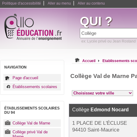
|
|
Politique d'accessibilité
Aller au menu
Aller au contenu
QUI ?
ex: Lycée privé ou Jean Rostand
Accueil
Etablissements sco
NAVIGATION
Collège Val de Marne P
Page d'accueil
Établissements scolaires
ÉTABLISSEMENTS SCOLAIRES
Collège
Edmond Nocard
DU 94
1 PLACE DE L'ÉCLUSE
Collège Val de Marne
94410 Saint-Maurice
Collège privé Val de
Marne