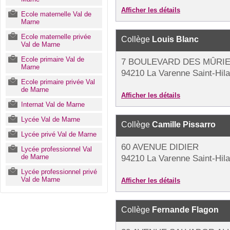
Afficher les détails
Ecole maternelle Val de
Marne
Ecole maternelle privée
Collège
Louis Blanc
Val de Marne
Ecole primaire Val de
7 BOULEVARD DES MÛRI
Marne
94210 La Varenne Saint-Hila
Ecole primaire privée Val
de Marne
Afficher les détails
Internat Val de Marne
Lycée Val de Marne
Collège
Camille Pissarro
Lycée privé Val de Marne
60 AVENUE DIDIER
Lycée professionnel Val
de Marne
94210 La Varenne Saint-Hila
Lycée professionnel privé
Val de Marne
Afficher les détails
Collège
Fernande Flagon