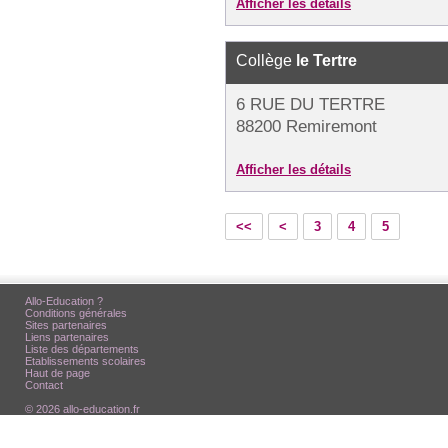
Afficher les détails
Collège
le Tertre
6 RUE DU TERTRE
88200 Remiremont
Afficher les détails
<<
<
3
4
5
Allo-Education ?
Conditions générales
Sites partenaires
Liens partenaires
Liste des départements
Etablissements scolaires
Haut de page
Contact
© 2026 allo-education.fr