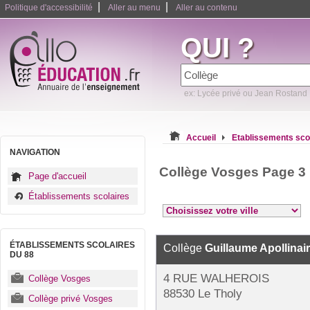
|
|
Politique d'accessibilité
Aller au menu
Aller au contenu
QUI ?
ex: Lycée privé ou Jean Rostand
Accueil
Etablissements sco
NAVIGATION
Collège Vosges Page 3
Page d'accueil
Établissements scolaires
ÉTABLISSEMENTS SCOLAIRES
Collège
Guillaume Apollinai
DU 88
4 RUE WALHEROIS
Collège Vosges
88530 Le Tholy
Collège privé Vosges