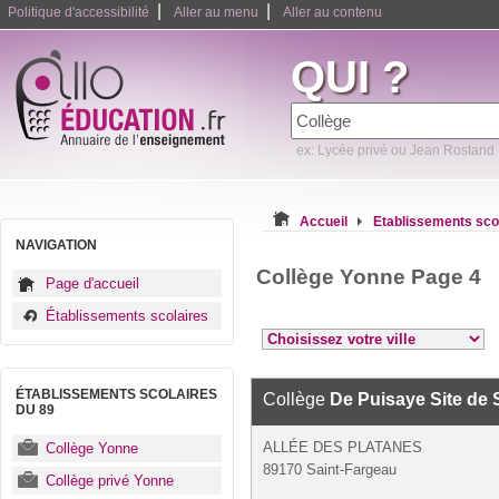
|
|
Politique d'accessibilité
Aller au menu
Aller au contenu
QUI ?
ex: Lycée privé ou Jean Rostand
Accueil
Etablissements sco
NAVIGATION
Collège Yonne Page 4
Page d'accueil
Établissements scolaires
ÉTABLISSEMENTS SCOLAIRES
Collège
De Puisaye Site de 
DU 89
ALLÉE DES PLATANES
Collège Yonne
89170 Saint-Fargeau
Collège privé Yonne