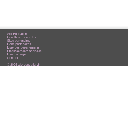
Allo-Education ?
Conditions générales
Sites partenaires
Liens partenaires
Liste des départements
Etablissements scolaires
Haut de page
Contact
© 2026 allo-education.fr