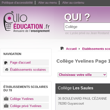
|
|
Politique d'accessibilité
Aller au menu
Aller au contenu
QUI ?
ex: Lycée privé ou Jean Rostand
Accueil
Etablissements sco
NAVIGATION
Collège Yvelines Page 
Page d'accueil
Établissements scolaires
ÉTABLISSEMENTS SCOLAIRES
Collège
Les Saules
DU 78
36 BOULEVARD PAUL CÉZANNE
Collège Yvelines
78280 Guyancourt
Collège privé Yvelines