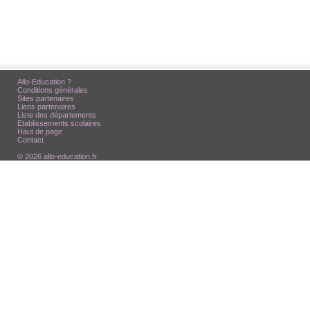
Allo-Education ?
Conditions générales
Sites partenaires
Liens partenaires
Liste des départements
Etablissements scolaires
Haut de page
Contact
© 2026 allo-education.fr