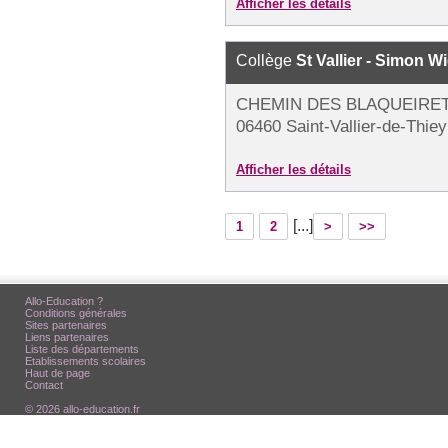
Afficher les détails
Collège
St Vallier - Simon W
CHEMIN DES BLAQUEIRE
06460 Saint-Vallier-de-Thiey
Afficher les détails
[...]
1
2
>
>>
Allo-Education ?
Conditions générales
Sites partenaires
Liens partenaires
Liste des départements
Etablissements scolaires
Haut de page
Contact
© 2026 allo-education.fr