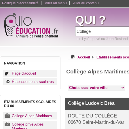
|
|
Politique d'accessibilité
Aller au menu
Aller au contenu
QUI ?
ex: Lycée privé ou Jean Rostand
Accueil
Etablissements sco
NAVIGATION
Collège Alpes Maritime
Page d'accueil
Établissements scolaires
ÉTABLISSEMENTS SCOLAIRES
Collège
Ludovic Bréa
DU 06
ROUTE DU COLLÈGE
Collège Alpes Maritimes
06670 Saint-Martin-du-Var
Collège privé Alpes
Maritimes