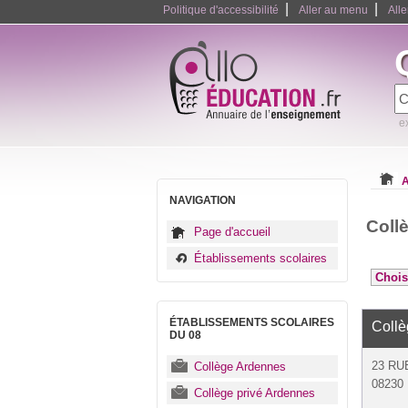
|
|
Politique d'accessibilité
Aller au menu
All
e
A
NAVIGATION
Coll
Page d'accueil
Établissements scolaires
ÉTABLISSEMENTS SCOLAIRES
Coll
DU 08
23 RU
Collège Ardennes
08230 
Collège privé Ardennes