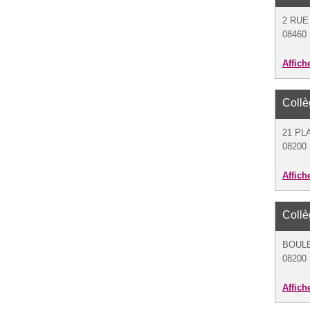
2 RUE
08460 
Affich
Coll
21 PL
08200
Affich
Coll
BOUL
08200
Affich