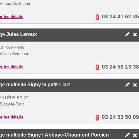
Vireux-Wallerand
03 24 41 62 35
er les détails
ège
Jules Leroux
ULES FERRY
Villers-Semeuse
03 24 58 13 38
er les détails
ège
multisite Signy le petit-Liart
AILLÈRE BP 27
Signy-le-Petit
03 24 53 50 09
er les détails
ège
multisite Signy l'Abbaye-Chaumont Porcien