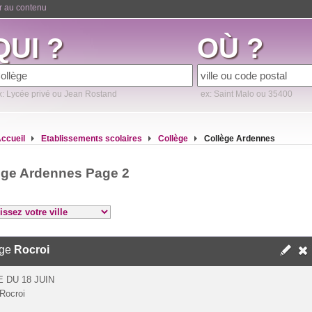
er au contenu
QUI ?
OÙ ?
x: Lycée privé ou Jean Rostand
ex: Saint Malo ou 35400
ccueil
Etablissements scolaires
Collège
Collège Ardennes
ège Ardennes Page 2
ège
Rocroi
E DU 18 JUIN
Rocroi