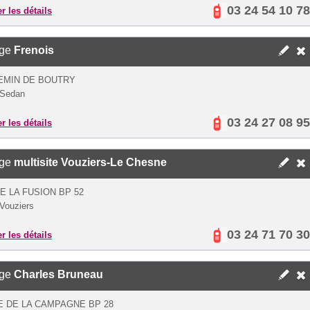
03 24 54 10 78
er les détails
ège
Frenois
EMIN DE BOUTRY
 Sedan
03 24 27 08 95
er les détails
ège
multisite Vouziers-Le Chesne
E LA FUSION BP 52
Vouziers
03 24 71 70 30
er les détails
ège
Charles Bruneau
E DE LA CAMPAGNE BP 28