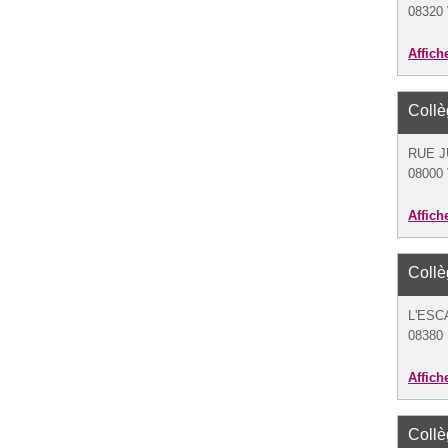
08320 
Affich
Coll
RUE J
08000 
Affich
Coll
L'ESC
08380 
Affich
Coll