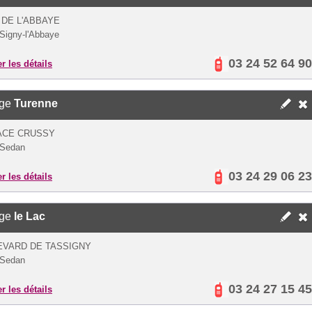
 DE L'ABBAYE
Signy-l'Abbaye
03 24 52 64 90
er les détails
ège
Turenne
ACE CRUSSY
 Sedan
03 24 29 06 23
er les détails
ège
le Lac
EVARD DE TASSIGNY
 Sedan
03 24 27 15 45
er les détails