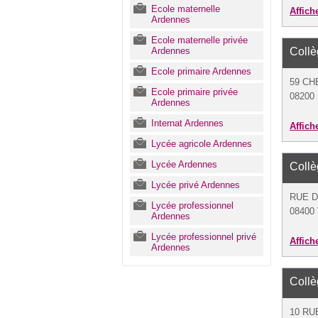
Ecole maternelle
Affich
Ardennes
Ecole maternelle privée
Ardennes
Coll
Ecole primaire Ardennes
59 CH
Ecole primaire privée
08200
Ardennes
Internat Ardennes
Affich
Lycée agricole Ardennes
Lycée Ardennes
Coll
Lycée privé Ardennes
RUE D
Lycée professionnel
08400 
Ardennes
Lycée professionnel privé
Affich
Ardennes
Coll
10 RU