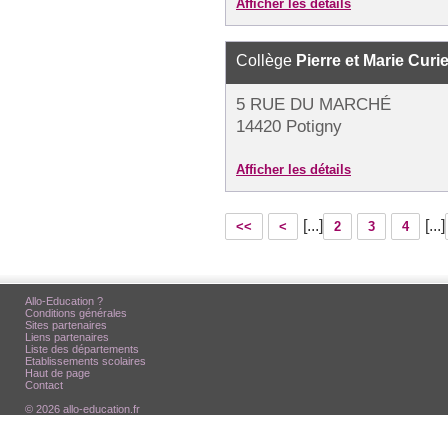
Afficher les détails
Collège
Pierre et Marie Curi
5 RUE DU MARCHÉ
14420 Potigny
Afficher les détails
[...]
[...]
<<
<
2
3
4
Allo-Education ?
Conditions générales
Sites partenaires
Liens partenaires
Liste des départements
Etablissements scolaires
Haut de page
Contact
© 2026 allo-education.fr