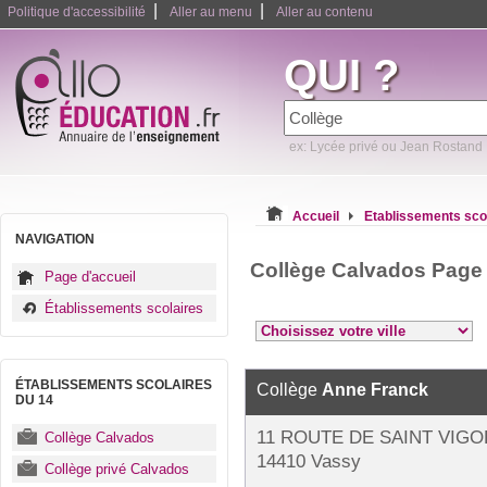
|
|
Politique d'accessibilité
Aller au menu
Aller au contenu
QUI ?
ex: Lycée privé ou Jean Rostand
Accueil
Etablissements sco
NAVIGATION
Collège Calvados Page
Page d'accueil
Établissements scolaires
ÉTABLISSEMENTS SCOLAIRES
Collège
Anne Franck
DU 14
11 ROUTE DE SAINT VIGO
Collège Calvados
14410 Vassy
Collège privé Calvados