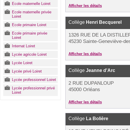
Ecole maternelle Loiret
Afficher les détails
Ecole maternelle privée
Loiret
Collège
Henri Becquerel
Ecole primaire Loiret
Ecole primaire privée
1326 RUE DE LA DISTILLE
Loiret
45230 Sainte-Geneviève-de
Internat Loiret
Afficher les détails
Lycée agricole Loiret
Lycée Loiret
Collège
Jeanne d'Arc
Lycée privé Loiret
Lycée professionnel Loiret
2 RUE DUPANLOUP
Lycée professionnel privé
45000 Orléans
Loiret
Afficher les détails
Collège
La Bolière