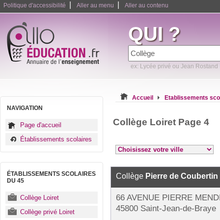
|
|
Politique d'accessibilité
Aller au menu
Aller au contenu
QUI ?
ex: Lycée privé ou Jean Rostand
Accueil
Etablissements sco
NAVIGATION
Collège Loiret Page 4
Page d'accueil
Établissements scolaires
ÉTABLISSEMENTS SCOLAIRES
Collège
Pierre de Coubertin
DU 45
66 AVENUE PIERRE MEND
Collège Loiret
45800 Saint-Jean-de-Braye
Collège privé Loiret