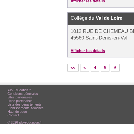
Afficher les détails
Collège
du Val de Loire
1012 RUE DE CHEMEAU B
45560 Saint-Denis-en-Val
Afficher les détails
<<
<
4
5
6
Allo-Education ?
Conditions générales
Sites partenaires
Liens partenaires
Liste des départements
Etablissements scolaires
Haut de page
Contact
© 2026 allo-education.fr