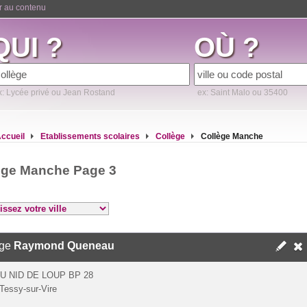
er au contenu
QUI ?
OÙ ?
x: Lycée privé ou Jean Rostand
ex: Saint Malo ou 35400
ccueil
Etablissements scolaires
Collège
Collège Manche
ège Manche Page 3
ège
Raymond Queneau
U NID DE LOUP BP 28
Tessy-sur-Vire