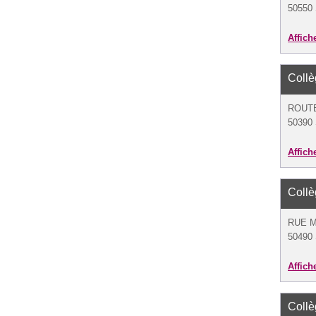
50550 
Affich
Coll
ROUTE
50390 
Affich
Coll
RUE M
50490 
Affich
Coll