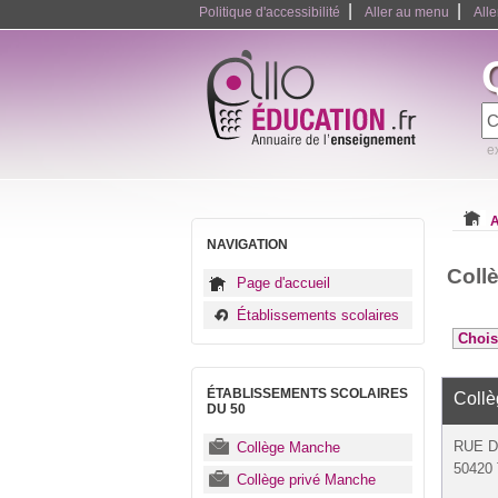
|
|
Politique d'accessibilité
Aller au menu
All
e
A
NAVIGATION
Coll
Page d'accueil
Établissements scolaires
ÉTABLISSEMENTS SCOLAIRES
Coll
DU 50
RUE D
Collège Manche
50420 
Collège privé Manche