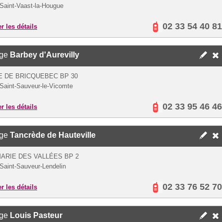
Saint-Vaast-la-Hougue
02 33 54 40 81
er les détails
ège
Barbey d'Aurevilly
 DE BRICQUEBEC BP 30
Saint-Sauveur-le-Vicomte
02 33 95 46 46
er les détails
ège
Tancrède de Hauteville
ARIE DES VALLÉES BP 2
Saint-Sauveur-Lendelin
02 33 76 52 70
er les détails
ège
Louis Pasteur