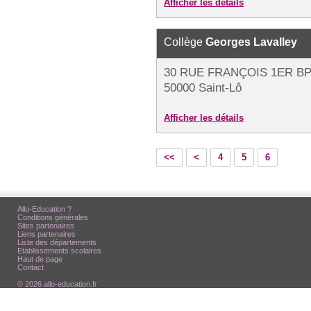
Afficher les détails
Collège
Georges Lavalley
30 RUE FRANÇOIS 1ER BP
50000 Saint-Lô
Afficher les détails
<<
<
4
5
6
Allo-Education ?
Conditions générales
Sites partenaires
Liens partenaires
Liste des départements
Etablissements scolaires
Haut de page
Contact
© 2026 allo-education.fr