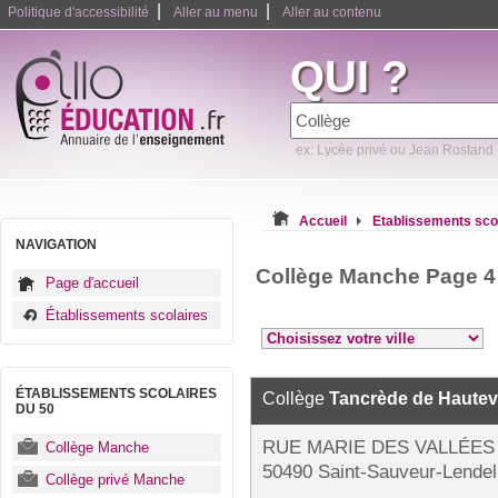
|
|
Politique d'accessibilité
Aller au menu
Aller au contenu
QUI ?
ex: Lycée privé ou Jean Rostand
Accueil
Etablissements sco
NAVIGATION
Collège Manche Page 4
Page d'accueil
Établissements scolaires
ÉTABLISSEMENTS SCOLAIRES
Collège
Tancrède de Hautevi
DU 50
RUE MARIE DES VALLÉES 
Collège Manche
50490 Saint-Sauveur-Lendel
Collège privé Manche