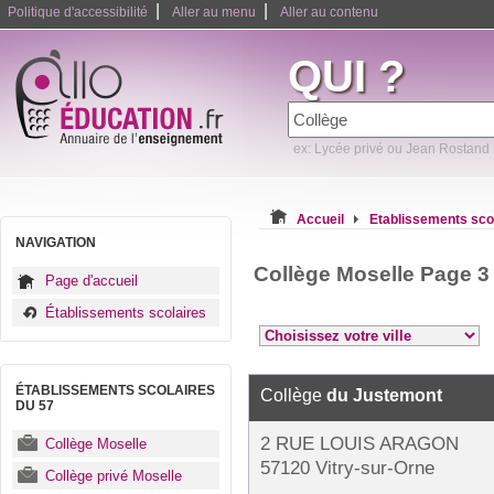
|
|
Politique d'accessibilité
Aller au menu
Aller au contenu
QUI ?
ex: Lycée privé ou Jean Rostand
Accueil
Etablissements sco
NAVIGATION
Collège Moselle Page 3
Page d'accueil
Établissements scolaires
ÉTABLISSEMENTS SCOLAIRES
Collège
du Justemont
DU 57
2 RUE LOUIS ARAGON
Collège Moselle
57120 Vitry-sur-Orne
Collège privé Moselle