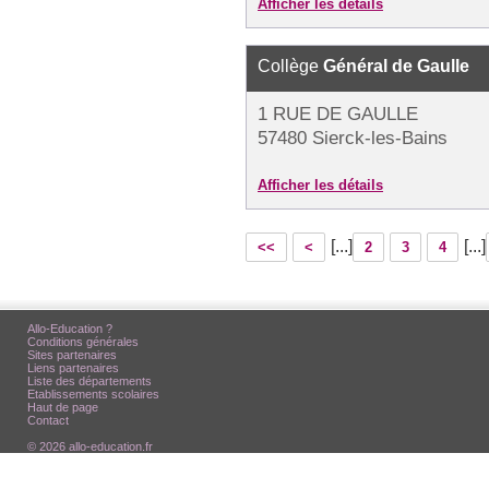
Afficher les détails
Collège
Général de Gaulle
1 RUE DE GAULLE
57480 Sierck-les-Bains
Afficher les détails
[...]
[...]
<<
<
2
3
4
Allo-Education ?
Conditions générales
Sites partenaires
Liens partenaires
Liste des départements
Etablissements scolaires
Haut de page
Contact
© 2026 allo-education.fr