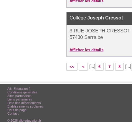
Afficher les détails
Collège
Joseph Cressot
3 RUE JOSEPH CRESSOT
57430 Sarralbe
Afficher les détails
[...]
[...]
<<
<
6
7
8
Allo-Education ?
Conditions générales
Sites partenaires
Liens partenaires
Liste des départements
Etablissements scolaires
Haut de page
Contact
© 2026 allo-education.fr