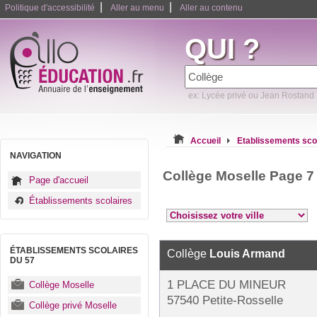
|
|
Politique d'accessibilité
Aller au menu
Aller au contenu
QUI ?
ex: Lycée privé ou Jean Rostand
Accueil
Etablissements sco
NAVIGATION
Collège Moselle Page 7
Page d'accueil
Établissements scolaires
ÉTABLISSEMENTS SCOLAIRES
Collège
Louis Armand
DU 57
1 PLACE DU MINEUR
Collège Moselle
57540 Petite-Rosselle
Collège privé Moselle