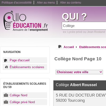
|
|
Politique d'accessibilité
Aller au menu
Aller au contenu
QUI ?
ex: Lycée privé ou Jean Rostand
Accueil
Etablissements sco
NAVIGATION
Collège Nord Page 10
Page d'accueil
Établissements scolaires
ÉTABLISSEMENTS SCOLAIRES
Collège
Albert Roussel
DU 59
5 RUE DU DOCTEUR DEWY
Collège Nord
59200 Tourcoing
Collège privé Nord