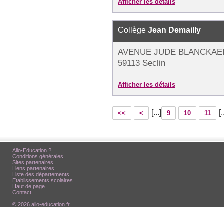
Afficher les détails
Collège
Jean Demailly
AVENUE JUDE BLANCKAER
59113 Seclin
Afficher les détails
[...]
[.
<<
<
9
10
11
Allo-Education ?
Conditions générales
Sites partenaires
Liens partenaires
Liste des départements
Etablissements scolaires
Haut de page
Contact
© 2026 allo-education.fr