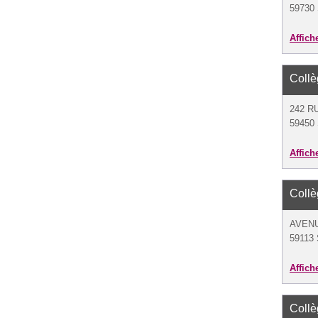
59730
Affich
Coll
242 R
59450 
Affich
Coll
AVENU
59113 
Affich
Coll