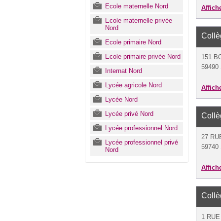
Ecole maternelle Nord
Affich
Ecole maternelle privée
Nord
Coll
Ecole primaire Nord
Ecole primaire privée Nord
151 B
59490
Internat Nord
Lycée agricole Nord
Affich
Lycée Nord
Lycée privé Nord
Coll
Lycée professionnel Nord
27 RU
Lycée professionnel privé
59740 
Nord
Affich
Coll
1 RUE