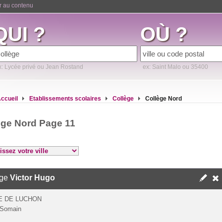
er au contenu
QUI ?
OÙ ?
x: Lycée privé ou Jean Rostand
ex: Saint Malo ou 35400
ccueil
Etablissements scolaires
Collège
Collège Nord
ège Nord Page 11
ège
Victor Hugo
E DE LUCHON
 Somain