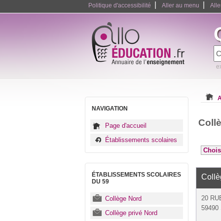
|
|
Politique d'accessibilité
Aller au menu
All
e
A
NAVIGATION
Coll
Page d'accueil
Établissements scolaires
ÉTABLISSEMENTS SCOLAIRES
Coll
DU 59
20 RU
Collège Nord
59490
Collège privé Nord