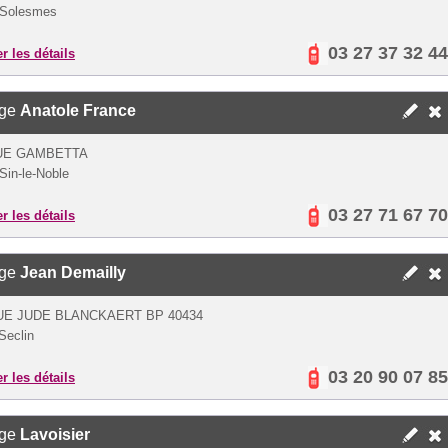
 Solesmes
03 27 37 32 44
er les détails
ège
Anatole France
UE GAMBETTA
Sin-le-Noble
03 27 71 67 70
er les détails
ège
Jean Demailly
E JUDE BLANCKAERT BP 40434
Seclin
03 20 90 07 85
er les détails
ège
Lavoisier