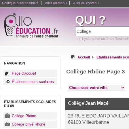
|
|
Politique d'accessibilité
Aller au menu
Aller au contenu
QUI ?
ex: Lycée privé ou Jean Rostand
Accueil
Etablissements sco
NAVIGATION
Collège Rhône Page 3
Page d'accueil
Établissements scolaires
ÉTABLISSEMENTS SCOLAIRES
Collège
Jean Macé
DU 69
23 RUE EDOUARD VAILLA
Collège Rhône
69100 Villeurbanne
Collège privé Rhône