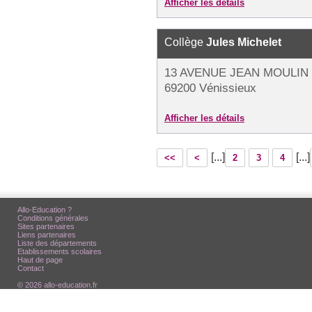
Afficher les détails
Collège
Jules Michelet
13 AVENUE JEAN MOULIN 
69200 Vénissieux
Afficher les détails
[...]
[...]
<<
<
2
3
4
Allo-Education ?
Conditions générales
Sites partenaires
Liens partenaires
Liste des départements
Etablissements scolaires
Haut de page
Contact
© 2026 allo-education.fr