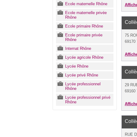
Ecole maternelle Rhône
Affich
Ecole maternelle privée
Rhône
Coll
Ecole primaire Rhône
Ecole primaire privée
75 RO
Rhône
69170 
Internat Rhône
Affich
Lycée agricole Rhône
Lycée Rhône
Coll
Lycée privé Rhône
Lycée professionnel
29 RU
Rhône
69160 
Lycée professionnel privé
Rhône
Affich
Coll
RUE D