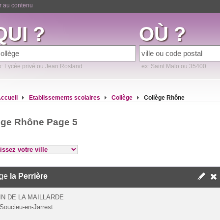
er au contenu
QUI ?
OÙ ?
x: Lycée privé ou Jean Rostand
ex: Saint Malo ou 35400
ccueil
Etablissements scolaires
Collège
Collège Rhône
ège Rhône Page 5
ège
la Perrière
N DE LA MAILLARDE
Soucieu-en-Jarrest