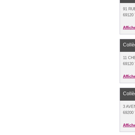
91 RU
69120 
Affich
Coll
11 CH
69120 
Affich
Coll
3 AVE
69200 
Affich