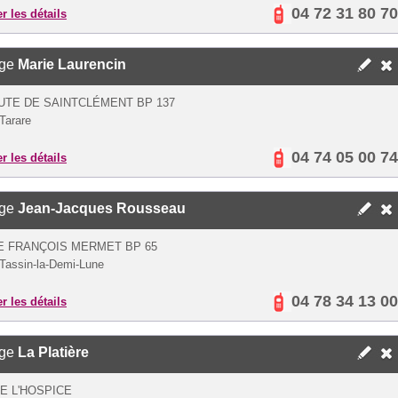
04 72 31 80 70
er les détails
ège
Marie Laurencin
UTE DE SAINTCLÉMENT BP 137
Tarare
04 74 05 00 74
er les détails
ège
Jean-Jacques Rousseau
E FRANÇOIS MERMET BP 65
Tassin-la-Demi-Lune
04 78 34 13 00
er les détails
ège
La Platière
E L'HOSPICE