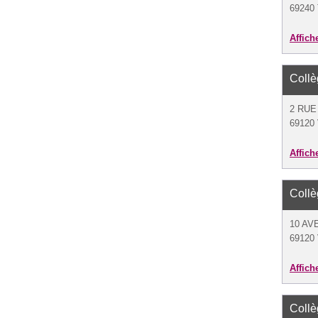
69240 
Affich
Coll
2 RU
69120 
Affich
Coll
10 AV
69120 
Affich
Coll