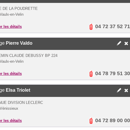
E DE LA POUDRETTE
Vaulx-en-Velin
04 72 37 52 71
er les détails
ège
Pierre Valdo
EMIN CLAUDE DEBUSSY BP 224
Vaulx-en-Velin
04 78 79 51 30
er les détails
ège
Elsa Triolet
NUE DIVISION LECLERC
Vénissieux
04 72 89 00 00
er les détails