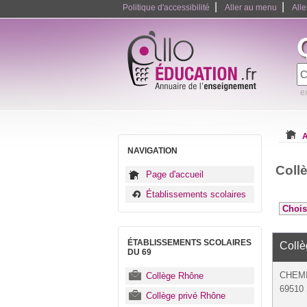
|
|
Politique d'accessibilité
Aller au menu
All
e
A
NAVIGATION
Coll
Page d'accueil
Établissements scolaires
ÉTABLISSEMENTS SCOLAIRES
Coll
DU 69
CHEMI
Collège Rhône
69510 
Collège privé Rhône