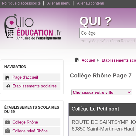
|
|
Politique d'accessibilité
Aller au menu
Aller au contenu
QUI ?
ex: Lycée privé ou Jean Rostand
Accueil
Etablissements sco
NAVIGATION
Collège Rhône Page 7
Page d'accueil
Établissements scolaires
ÉTABLISSEMENTS SCOLAIRES
Collège
Le Petit pont
DU 69
ROUTE DE SAINTSYMPHO
Collège Rhône
69850 Saint-Martin-en-Haut
Collège privé Rhône