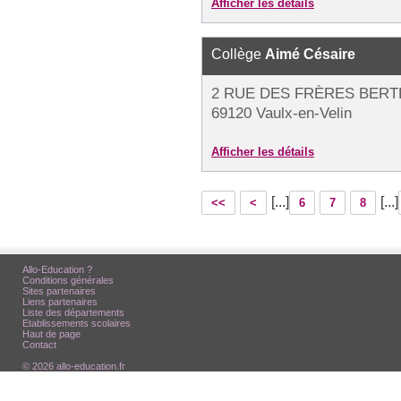
Afficher les détails
Collège
Aimé Césaire
2 RUE DES FRÈRES BER
69120 Vaulx-en-Velin
Afficher les détails
[...]
[...]
<<
<
6
7
8
Allo-Education ?
Conditions générales
Sites partenaires
Liens partenaires
Liste des départements
Etablissements scolaires
Haut de page
Contact
© 2026 allo-education.fr