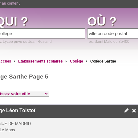
er au contenu
QUI ?
OÙ ?
x: Lycée privé ou Jean Rostand
ex: Saint Malo ou 35400
ccueil
Etablissements scolaires
Collège
Collège Sarthe
ège Sarthe Page 5
ège
Léon Tolstoï
NUE DE MADRID
 Le Mans