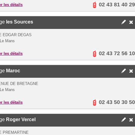
02 43 81 40 29
er les détails
ège
les Sources
UE EDGAR DEGAS
 Le Mans
02 43 72 56 10
er les détails
ège
Maroc
ENUE DE BRETAGNE
 Le Mans
02 43 50 30 50
er les détails
ège
Roger Vercel
E PREMARTINE