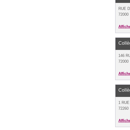
RUE D
72000
Affich
Coll
146 R
72000
Affich
Coll
1 RUE
72260 
Affich