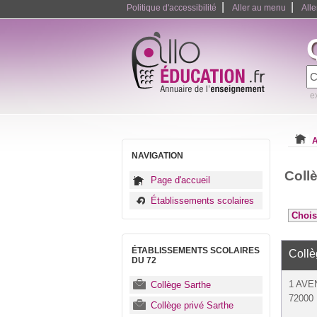
|
|
Politique d'accessibilité
Aller au menu
All
e
A
NAVIGATION
Coll
Page d'accueil
Établissements scolaires
ÉTABLISSEMENTS SCOLAIRES
Coll
DU 72
1 AVE
Collège Sarthe
72000
Collège privé Sarthe