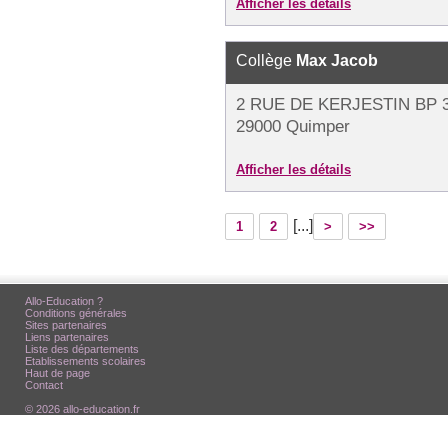
Afficher les détails
Collège
Max Jacob
2 RUE DE KERJESTIN BP 
29000 Quimper
Afficher les détails
[...]
1
2
>
>>
Allo-Education ?
Conditions générales
Sites partenaires
Liens partenaires
Liste des départements
Etablissements scolaires
Haut de page
Contact
© 2026 allo-education.fr