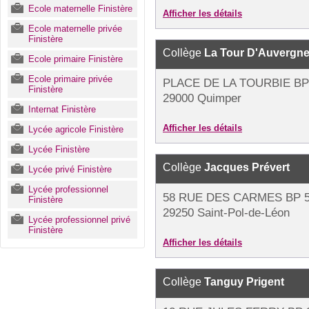
Ecole maternelle Finistère
Afficher les détails
Ecole maternelle privée
Finistère
Collège
La Tour D'Auvergn
Ecole primaire Finistère
Ecole primaire privée
PLACE DE LA TOURBIE BP
Finistère
29000 Quimper
Internat Finistère
Afficher les détails
Lycée agricole Finistère
Lycée Finistère
Collège
Jacques Prévert
Lycée privé Finistère
Lycée professionnel
58 RUE DES CARMES BP 
Finistère
29250 Saint-Pol-de-Léon
Lycée professionnel privé
Finistère
Afficher les détails
Collège
Tanguy Prigent