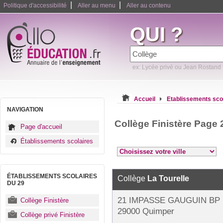
|
|
Politique d'accessibilité
Aller au menu
Aller au contenu
QUI ?
ex: Lycée privé ou Jean Rostand
Accueil
Etablissements sco
NAVIGATION
Collège Finistère Page 
Page d'accueil
Établissements scolaires
ÉTABLISSEMENTS SCOLAIRES
Collège
La Tourelle
DU 29
21 IMPASSE GAUGUIN BP 
Collège Finistère
29000 Quimper
Collège privé Finistère